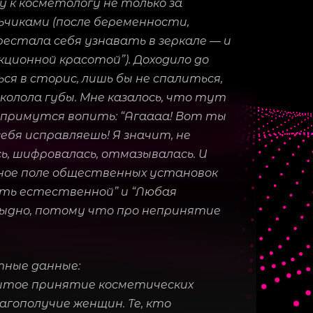
у к косметологу не только за
ьчиками (
после беременности,
ерестала себя узнавать в зеркале — и
екционной красотой”
). Доходило до
ся в сторис, лишь бы не спалиться,
колола губы. Мне казалось, что тут
примутся вопить: “Агаааа! Вот ты
себя исправляешь! Я значит, не
ь, шифровалась, отмазывалась. И
нное поле общественных установок
ыть естественной” и “Любая
тыдно, потому что про непринятие
тные данные:
рытое принятие косметических
агополучие женщин. Те, кто