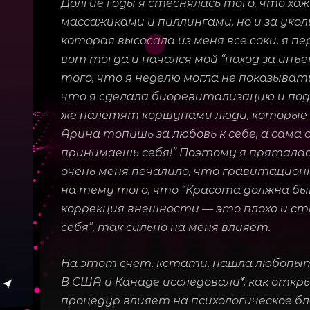
Долгие годы я стеснялась того, что хож
массажиками и пиллингами, но и за укол
которая высосала из меня все соки, я п
вот тогда и начался мой “поход за инъ
того, что я неделю могла не показывать
что я сделала биоревитализацию и под
же налетят коршунами люди, которые 
Арина топишь за любовь к себе, а сама 
принимаешь себя!” Поэтому я пряталас
очень меня печалило, что гравитацио
на тему того, что “Красота должна б
коррекция внешности — это плохо и с
себя”, так сильно на меня влияет.
На этот счет, кстати, нашла любопы
В США и Канаде исследовали*, как отк
процедур влияет на психологическое бл