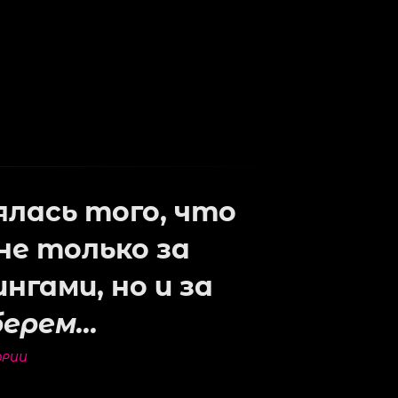
ялась того, что
не только за
нгами, но и за
берем…
ОРИИ