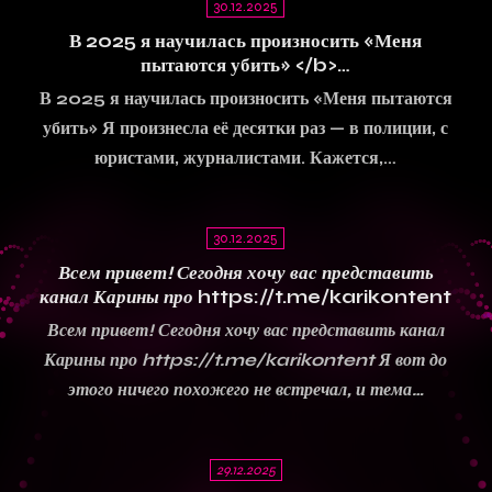
30.12.2025
В
2025
я
научилась
произносить
«Меня
пытаются
убить»
<
/
b>…
В 2025 я научилась произносить «Меня пытаются
убить» Я произнесла её десятки раз — в полиции, с
юристами, журналистами. Кажется,…
30.12.2025
Всем привет! Сегодня хочу вас представить
канал Карины про
https://t.me/karikontent
Всем привет! Сегодня хочу вас представить канал
Карины про https://t.me/karikontent Я вот до
этого ничего похожего не встречал, и тема…
29.12.2025