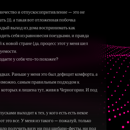
дничество и отпускосопритивление — это не
ть:))), а такая вот отложенная побочка
аждый выход из дома воспринимать как
одить себя из равновесия поездками, и правда
 к новой стране (да, процесс этот у меня шел
зуемости.
аете у себя что-то похожее?
дках. Раньше у меня это был дефицит комфорта, а
возможно, самым правильным подходом к
 которых я лишена тут, живя в Черногории. И под
усками выходит к тех, у кого есть есть некое
т это все. У меня из такого — пожалуй, только
ышло получить визу ни под шибари-фесты, ни под