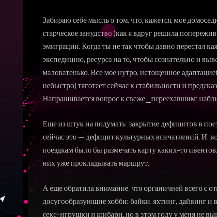
Забираю себе мысль о том, что, кажется, мое домосе
старческое занудство (как я вдруг решила попережива
эмиграции. Когда ты не так чтобы давно перестал к
экспедицию, ресурса на то, чтобы сознательно и выв
маловатенько. Все мое нутро, истощенное адаптацией
небыстро) тяготеет сейчас к стабильности и предска
Напрашивается вопрос к свеже_переехавшим: наблюд
Еще из штук на подумать: закрытие дефицитов в поез
сейчас это — дефицит культурных впечатлений. И, 
поездкам было бы размечать карту каких-то ивентов,
них уже прокладывать маршрут.
А еще обратила внимание, что органичней всего с отп
досугообразующие хобби: байки, яхтинг, дайвинг и во
секс-игрушки и шибари, но в этом году у меня не в