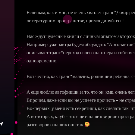
Если вам, как и мне, не очень хватает транс*/квир 
литературном пространстве, примоединяйтесь!
Нас ждут чудесные книги с личным опытом автор:ок
Например, уже завтра будем обсуждать “Аргонавтов”
описывает транс*переход своего партнера и собст
одновременно.
Вот честно, как транс*мальчик, родивший ребенка, с
А еще люблю автофикшн за то, что он, кмк, очень лег
Впрочем, даже если вы не успеете прочесть – не стр
Во-первых, у меня есть секретики, как сделать так,
А во-вторых, клуб – это еще и наше квирное простра
разговоров о наших опытах