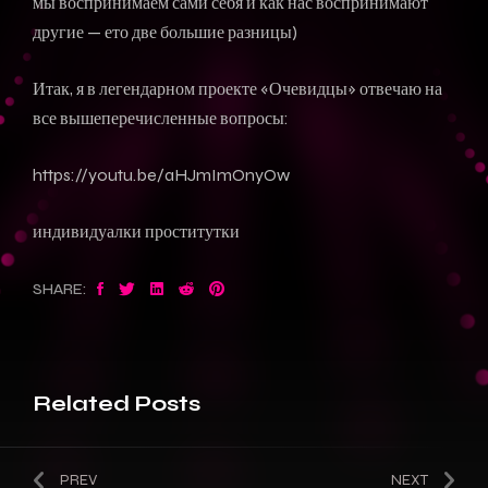
мы воспринимаем сами себя и как нас воспринимают
другие — ето две большие разницы)
Итак, я в легендарном проекте «Очевидцы» отвечаю на
все вышеперечисленные вопросы:
https://youtu.be/aHJmImOnyOw
индивидуалки проститутки
SHARE:
Related Posts
PREV
NEXT