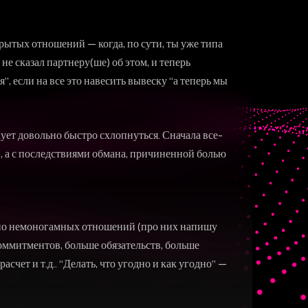
”
ытых отношений — когда, по сути, ты уже типа
е сказал партнеру(ше) об этом, и теперь
, если на все это навесить вывеску “а теперь мы
кует довольно быстро схлопнуться. Сначала все-
, а с последствиями обмана, причиненной болью
чно немоногамных отношений (про них напишу
коммитментов, больше обязательств, больше
чет и т.д.. “Делать, что угодно и как угодно” —