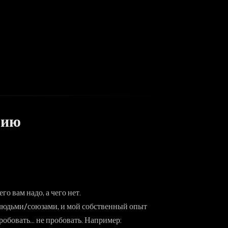
рию
го вам надо, а чего нет.
 людьми/союзами, и мой собственный опыт
пробовать… не пробовать. Например: