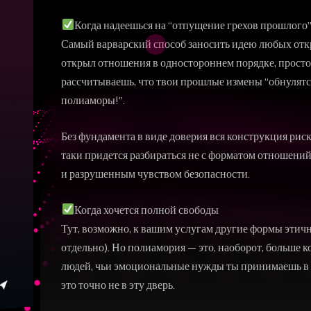
Когда надеешься на “отпущение грехов прошлого
Самый варварский способ заносить идею любых откр
открыл отношения в одностороннем порядке, просто н
рассчитываешь, что твои прошлые измены “обнулятся”
полиаморы!”.
Без фундамента в виде доверия вся конструкция рис
таки придется разбираться не с форматом отношений
и разрушенным чувством безопасности.
Когда хочется полной свободы
Тут, возможно, к вашим услугам другие формы эти
отдельно). Но полиамория — это, наоборот, больше 
людей, чьи эмоциональные нужды ты принимаешь в рас
это точно не в эту дверь.