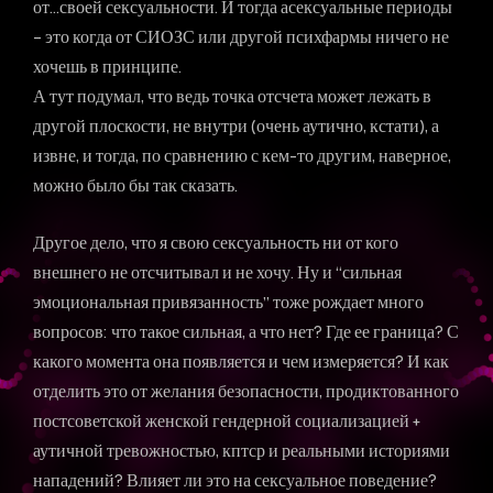
от…своей сексуальности. И тогда асексуальные периоды
– это когда от СИОЗС или другой психфармы ничего не
хочешь в принципе.
А тут подумал, что ведь точка отсчета может лежать в
другой плоскости, не внутри (очень аутично, кстати), а
извне, и тогда, по сравнению с кем-то другим, наверное,
можно было бы так сказать.
Другое дело, что я свою сексуальность ни от кого
внешнего не отсчитывал и не хочу. Ну и “сильная
эмоциональная привязанность” тоже рождает много
вопросов: что такое сильная, а что нет? Где ее граница? С
какого момента она появляется и чем измеряется? И как
отделить это от желания безопасности, продиктованного
постсоветской женской гендерной социализацией +
аутичной тревожностью, кптср и реальными историями
нападений? Влияет ли это на сексуальное поведение?