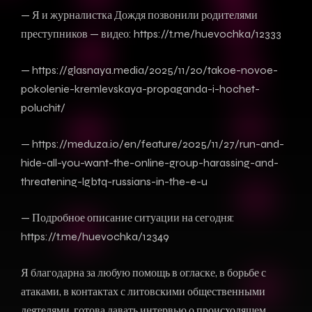
— Я и журналистка Дождя позвонили родителями
преступников — видео: https://t.me/huevochka/12333
— https://glasnaya.media/2025/11/20/takoe-novoe-
pokolenie-kremlevskaya-propaganda-i-hochet-
poluchit/
— https://meduza.io/en/feature/2025/11/27/run-and-
hide-all-you-want-the-online-group-harassing-and-
threatening-lgbtq-russians-in-the-e-u
— Подробное описание ситуации на сегодня:
https://t.me/huevochka/12349
Я благодарна за любую помощь в огласке, в борьбе с
атаками, в контактах с литовскими общественными
деятелями, готова давать интервью о происходящем