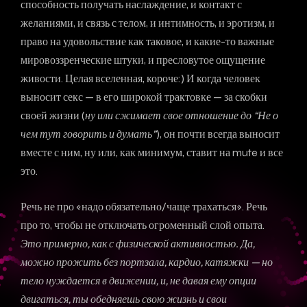
способность получать наслаждение, и контакт с
желаниями, и связь с телом, и интимность, и эротизм, и
право на удовольствие как таковое, и какие-то важные
мировоззренческие штуки, и пресловутое ощущение
живости. Целая вселенная, короче:) И когда человек
выносит секс — в его широкой трактовке — за скобки
своей жизни (
ну или сжимает свое отношение до “Не о
чем тут говорить и думать”
), он почти всегда выносит
вместе с ним, ну или, как минимум, ставит на mute и все
это.
Речь не про «надо обязательно/чаще трахаться». Речь
про то, чтобы не отключать огроменный слой опыта.
Это примерно, как с физической активностью. Да,
можно прожить без портзала, кардио, катяжки — но
тело нуждается в движении, и, не давая ему опции
двигаться, ты обедняешь свою жизнь и свои