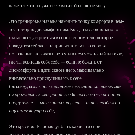
кажется, что ты уже все, хватит, больше не могу.
Это тренировка навыка находить точку комфорта в чем-
то априорно дискомфортном. Когда ты словно заново
пытаешься устроиться в собственном теле, которое
находится сейчас в непривычном, мягко говоря,
положении, но, оказывается, и в нем можно найти точку,
где ты вернешь себя себе, — если не бежать от
дискомфорта, а идти сквозь него, максимально
внимательно прислушиваясь к себе.
(
не совру, если в более широком смысле этот навык мне
оч пригодился в эмиграции: когда ты не можешь найти
опору вовне — или ее попросту нет — и ты неизбежно
ищешь ее внутри себя)
Это красиво. У вас могут быть какие-то свои
ассоциации, но для меня веревки — они немножко, как