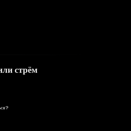
или стрём
ься?