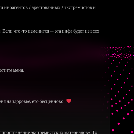
и иноагентов / арестованных / экстремистов и
Если что-то изменится — эта инфа будет из всех
остите меня.
еня на здоровье, ето бесценново!
аспространение экстремистских материалов». То