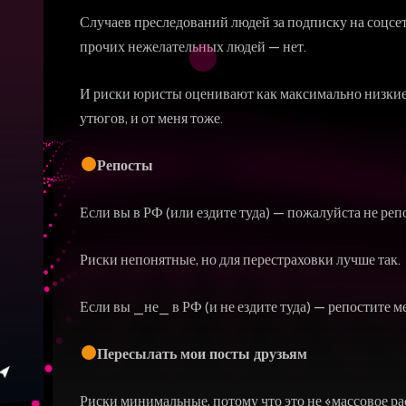
Случаев преследований людей за подписку на соцсет
прочих нежелательных людей — нет.
И риски юристы оценивают как максимально низкие. 
утюгов, и от меня тоже.
Репосты
Если вы в РФ (или ездите туда) — пожалуйста не реп
Риски непонятные, но для перестраховки лучше так.
Если вы _не_ в РФ (и не ездите туда) — репостите м
Пересылать мои посты друзьям
Риски минимальные, потому что это не «массовое р