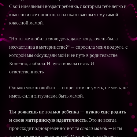
Свой идеальный возраст ребенка, с которым тебе легко и
классно и все понятно, и ты оказываешься ему самой
классной мамой.
“Но ты же любила свою дочь, даже, когда очень была
несчастлива в материнстве?” — спросила меня подруга, с
которой мы обсуждали мой и ее путь в родительстве.
Конечно, любила. И чувствовала связь. И
ответственность.
Однако можно любить — и при этом не уметь, не мочь, не
иметь сил и энтузиазма быть мамой.
Ты рожаешь не только ребенка — нужно еще родить
и свою материнскую идентичность.
Это не всегда
происходит одновременно: вот та
стала мамой
— и ты
автоматически
стала мамой
. Можно (как это было в