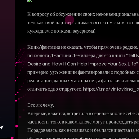
К вопросу об обсуждении своих неконвенциональных
тем, как твой партнер занимается сексом с кем-то е
куколдизм с нотками вауеризма).
Кинк/фантазия не сказать, чтобы прям очень редкие
психолога Джастина Лемиллера для его книги “Tell
Desire and How It Can Help Improve Your Sex Life
примерно 33% женщин фантазировали о подобных сю
реализации, данных у автора нет, а фантазия и жела
отличить одно от другого, https://t.me/vintovkina_
Это я к чему.
Впервые, кажется, встретила в сериале вполне себе
частности, того, в каком ключе могут происходить р
Порадовалась, как неслащаво и без паясничества (а э
обычно высмеивается любое сексуально-немейнстри