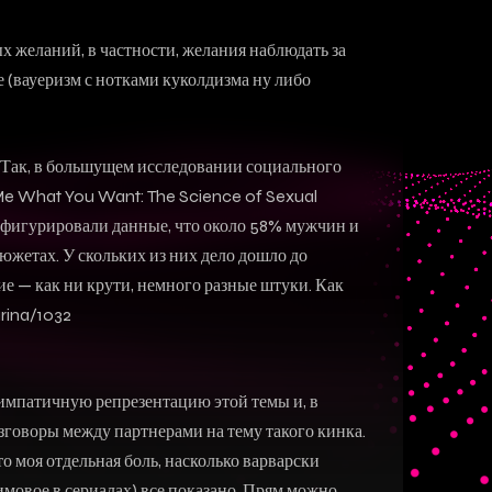
 желаний, в частности, желания наблюдать за
ще (вауеризм с нотками куколдизма ну либо
. Так, в большущем исследовании социального
 Me What You Want: The Science of Sexual
” фигурировали данные, что около 58% мужчин и
жетах. У скольких из них дело дошло до
ние — как ни крути, немного разные штуки. Как
arina/1032
 симпатичную репрезентацию этой темы и, в
азговоры между партнерами на тему такого кинка.
то моя отдельная боль, насколько варварски
мовое в сериалах) все показано. Прям можно